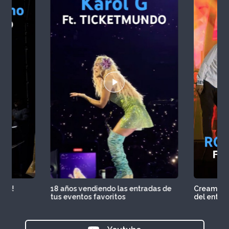
tros!
18 años vendiendo las entradas de
Creamos e
tus eventos favoritos
del entre